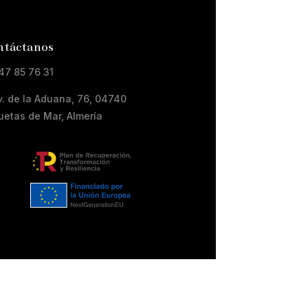
táctanos
47 85 76 31
v. de la Aduana, 76, 04740
uetas de Mar, Almería