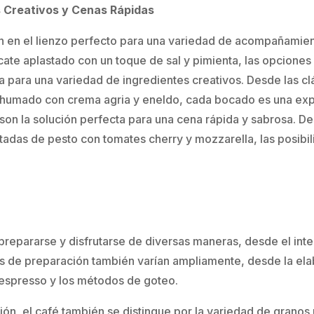
 Creativos y Cenas Rápidas
en en el lienzo perfecto para una variedad de acompañamien
e aplastado con un toque de sal y pimienta, las opciones so
ta para una variedad de ingredientes creativos. Desde las c
ahumado con crema agria y eneldo, cada bocado es una expl
son la solución perfecta para una cena rápida y sabrosa. D
adas de pesto con tomates cherry y mozzarella, las posibili
prepararse y disfrutarse de diversas maneras, desde el inte
 de preparación también varían ampliamente, desde la elab
espresso y los métodos de goteo.
ón, el café también se distingue por la variedad de granos 